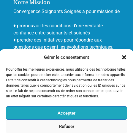
Notre Mission
Convergence Soignants Soignés a pour mission de
:
♦ promouvoir les conditions d’une véritable
confiance entre soignants et soignés
♦ prendre des initiatives pour répondre aux
questions que posent les évolutions techniques,
économiques et éthiques de la médecine et de la
Gérer le consentement
biologie.
Pour offrir les meilleures expériences, nous utilisons des technologies telles
que les cookies pour stocker et/ou accéder aux informations des appareils.
Derniers articles
Le fait de consentir à ces technologies nous permettra de traiter des
données telles que le comportement de navigation ou les ID uniques sur ce
(pas de titre)
site. Le fait de ne pas consentir ou de retirer son consentement peut avoir
un effet négatif sur certaines caractéristiques et fonctions.
Suicide assisté et euthanasie
Intervention du Professeur Olivier Jonquet.
Accepter
Refuser